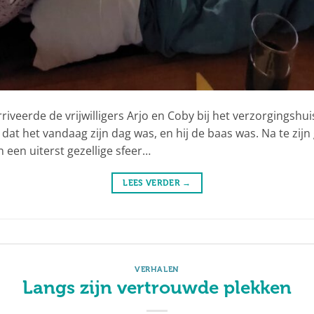
rriveerde de vrijwilligers Arjo en Coby bij het verzorgingsh
 dat het vandaag zijn dag was, en hij de baas was. Na te zij
 een uiterst gezellige sfeer…
LEES VERDER
→
VERHALEN
Langs zijn vertrouwde plekken