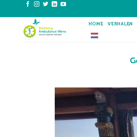
Ga
naar
inhoud
HOME
VERHALEN
G