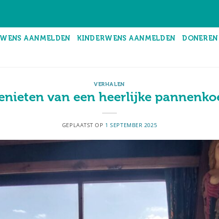
WENS AANMELDEN
KINDERWENS AANMELDEN
DONEREN
VERHALEN
enieten van een heerlijke pannenko
GEPLAATST OP
1 SEPTEMBER 2025