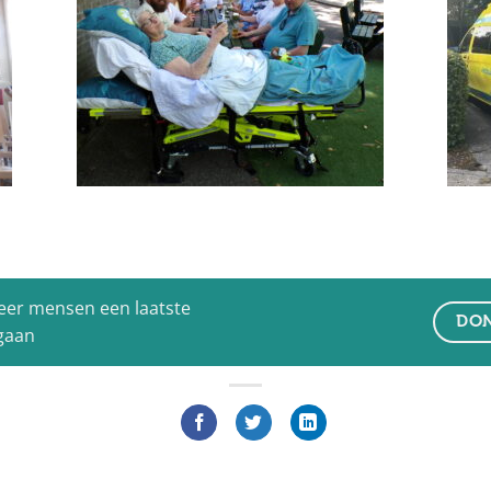
eer mensen een laatste
DON
 gaan