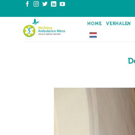
Ga
naar
inhoud
HOME
VERHALEN
D