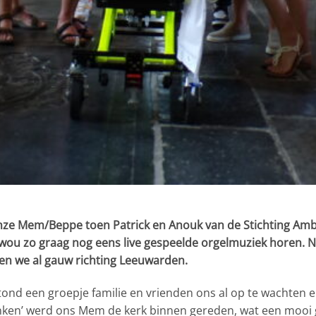
nze Mem/Beppe toen Patrick en Anouk van de Stichting Amb
u zo graag nog eens live gespeelde orgelmuziek horen. Nat
den we al gauw richting Leeuwarden.
stond een groepje familie en vrienden ons al op te wachten 
inken’ werd ons Mem de kerk binnen gereden, wat een mooi g