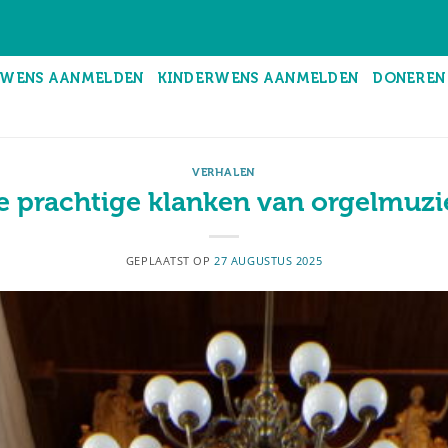
WENS AANMELDEN
KINDERWENS AANMELDEN
DONEREN
VERHALEN
e prachtige klanken van orgelmuzi
GEPLAATST OP
27 AUGUSTUS 2025