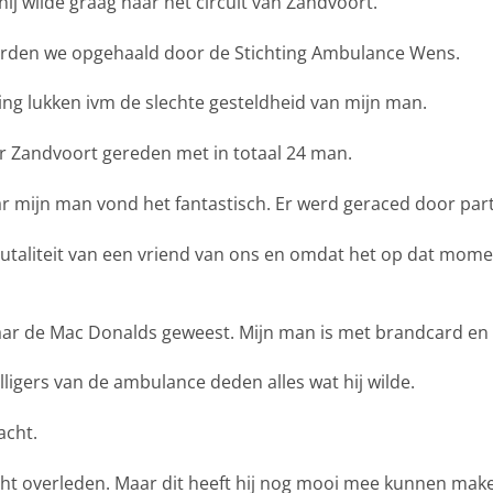
ij wilde graag naar het circuit van Zandvoort.
erden we opgehaald door de Stichting Ambulance Wens.
ing lukken ivm de slechte gesteldheid van mijn man.
ar Zandvoort gereden met in totaal 24 man.
ar mijn man vond het fantastisch. Er werd geraced door part
rutaliteit van een vriend van ons en omdat het op dat mome
naar de Mac Donalds geweest. Mijn man is met brandcard en
lligers van de ambulance deden alles wat hij wilde.
acht.
ht overleden. Maar dit heeft hij nog mooi mee kunnen mak