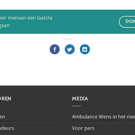
eer mensen een laatste
DON
 gaan
OREN
MEDIA
en
Ambulance Wens in het ni
deurs
Voor pers