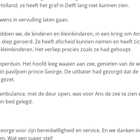
lland; ze heeft het graf in Delft lang niet kunnen zien.
ens in vervulling laten gaan.
hebben we, de kinderen en kleinkinderen, in een kring om A
as diep geroerd. Ze heeft afscheid kunnen nemen en heeft zi
leinkinderen. Het verliep precies zoals ze had gehoopt.
amperduin. Het hoofd leeg waaien aan zee, genieten van de we
in paviljoen
prince
George. De uitbater had gezorgd dat de 
 gezet.
ambulance, met de deur open, was voor Ans de zee te zien e
en bed gelegd.
orge voor zijn bereidwilligheid en service. En we danken in
. Wat een super stel!