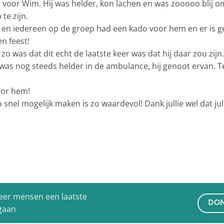
voor Wim. Hij was helder, kon lachen en was zooooo blij om
te zijn.
n iedereen op de groep had een kado voor hem en er is gel
n feest!
 was dat dit echt de laatste keer was dat hij daar zou zijn.
as nog steeds helder in de ambulance, hij genoot ervan. Teru
oor hem!
 snel mogelijk maken is zo waardevol! Dank jullie wel dat ju
eer mensen een laatste
DON
 gaan