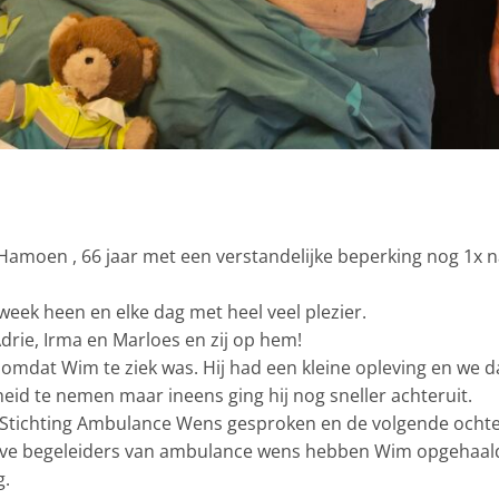
EN RIJN
Hamoen , 66 jaar met een verstandelijke beperking nog 1x naa
week heen en elke dag met heel veel plezier.
Adrie, Irma en Marloes en zij op hem!
omdat Wim te ziek was. Hij had een kleine opleving en we d
id te nemen maar ineens ging hij nog sneller achteruit.
ichting Ambulance Wens gesproken en de volgende ochten
eve begeleiders van ambulance wens hebben Wim opgehaald (
g.