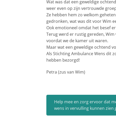
Wat was dat een geweldige ochtend 
weer even op zijn vertrouwde groep 
Ze hebben hem zo welkom geheten e
gedronken, wat was dit voor Wim ee
Ook emotioneel omdat het besef er zo
Terug werd er rustig gereden, Wim w
voordat we de kamer uit waren.
Maar wat een geweldige ochtend v
Als Stichting Ambulance Wens dit zo
hebben bezorgd!
Petra (zus van Wim)
Help mee en zorg ervoor dat m
wens in vervulling kunnen zien