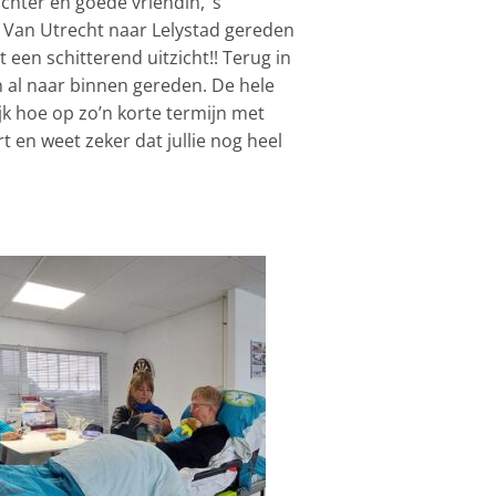
hter en goede vriendin, ‘s
! Van Utrecht naar Lelystad gereden
een schitterend uitzicht!! Terug in
n al naar binnen gereden. De hele
jk hoe op zo’n korte termijn met
t en weet zeker dat jullie nog heel