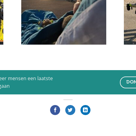
eer mensen een laatste
DON
 gaan