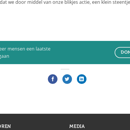
, dat we door middel van onze blikjes actie, een klein steent
eer mensen een laatste
DON
 gaan
OREN
MEDIA