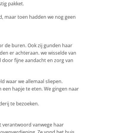
tig pakket.
nd, maar toen hadden we nog geen
or de buren. Ook zij gunden haar
eden er achteraan. we wisselde van
 door fijne aandacht en zorg van
eld waar we allemaal sliepen.
een hapje te eten. We gingen naar
derij te bezoeken.
iet verantwoord vanwege haar
bovenverdieping. Ze vond het huis