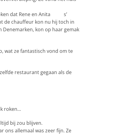
sproken dat Rene en Anita s’
 de chauffeur kon nu hij toch in
d in Denemarken, kon op haar gemak
o, wat ze fantastisch vond om te
tzelfde restaurant gegaan als de
jk roken…
jd bij zou blijven.
 ons allemaal was zeer fijn. Ze