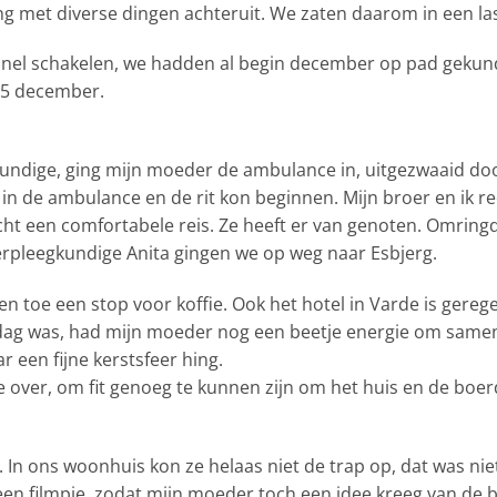
ing met diverse dingen achteruit. We zaten daarom in een las
snel schakelen, we hadden al begin december op pad geku
 15 december.
kundige, ging mijn moeder de ambulance in, uitgezwaaid do
in de ambulance en de rit kon beginnen. Mijn broer en ik r
cht een comfortabele reis. Ze heeft er van genoten. Omringd
rpleegkundige Anita gingen we op weg naar Esbjerg.
en toe een stop voor koffie. Ook het hotel in Varde is gereg
ag was, had mijn moeder nog een beetje energie om samen 
r een fijne kerstsfeer hing.
e over, om fit genoeg te kunnen zijn om het huis en de boer
 In ons woonhuis kon ze helaas niet de trap op, dat was n
en filmpje, zodat mijn moeder toch een idee kreeg van de 