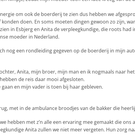
energie om ook de boerderij te zien dus hebben we afge
 konden doen. En soms moeten dingen gewoon zo zijn, want
ien in Esbjerg en Anita de verpleegkundige, die roots ha
nse moeder in Nederland.
ch nog een rondleiding gegeven op de boerderij in mijn aut
dochter, Anita, mijn broer, mijn man en ik nogmaals naar he
 hebben de reis daar mooi afgesloten.
aan en mijn vader is toen bij haar gebleven.
ug, met in de ambulance broodjes van de bakker die heerli
we hebben met z’n alle een ervaring mee gemaakt die ons alti
gkundige Anita zullen we niet meer vergeten. Hun zorg naar