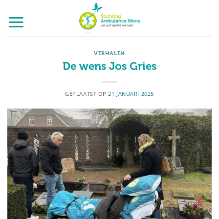
Ga
naar
inhoud
VERHALEN
De wens Jos Gries
GEPLAATST OP
21 JANUARI 2025