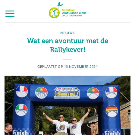
Ga
naar
inhoud
NIEUWS
Wat een avontuur met de
Rallykever!
GEPLAATST OP
13 NOVEMBER 2024