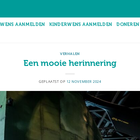
WENS AANMELDEN
KINDERWENS AANMELDEN
DONEREN
VERHALEN
Een mooie herinnering
GEPLAATST OP
12 NOVEMBER 2024