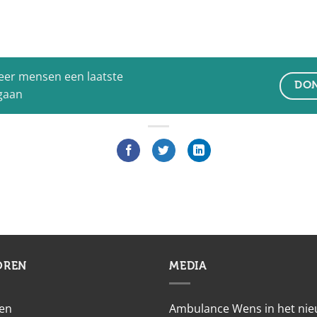
eer mensen een laatste
DON
 gaan
OREN
MEDIA
en
Ambulance Wens in het ni