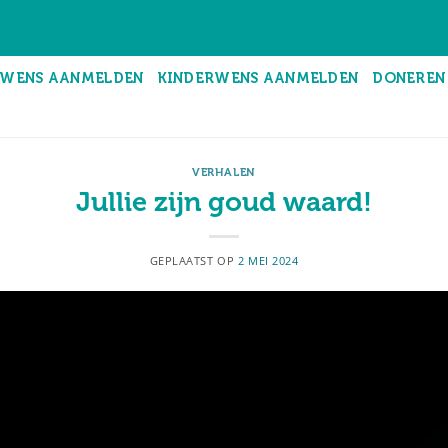
WENS AANMELDEN
KINDERWENS AANMELDEN
DONEREN
VERHALEN
Jullie zijn goud waard!
GEPLAATST OP
2 MEI 2024