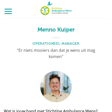
Ga
naar
inhoud
Menno Kuiper
OPERATIONEEL MANAGER
"Er niets mooiers dan dat je wens uit mag
komen"
Wat is jouw band met Stichting Ambulance Wens?