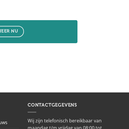
EER NU
CONTACTGEGEVENS
Wij zijn telefonisch bereikbaar van
euws
maandag t/m vrijdag van 08:00 tot