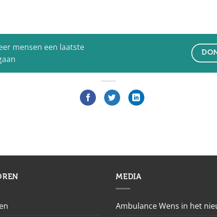
eer mensen een laatste
DON
 gaan
OREN
MEDIA
en
Ambulance Wens in het ni