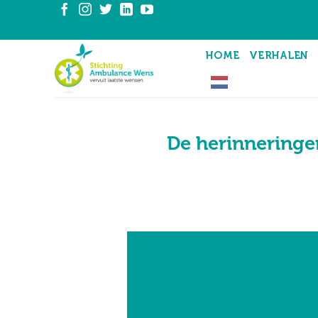
Ga
naar
inhoud
HOME
VERHALEN
De herinneringen