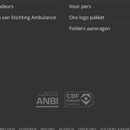
deurs
Voor pers
 van Stichting Ambulance
Ons logo pakket
Folders aanvragen
NMELDEN
DONEREN
NIEUWS
AGENDA
OVER ONS
FOLDERS AANV