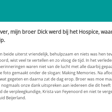
er, mijn broer Dick werd bij het Hospice, waar 
p.
beide uiterst vriendelijk, behulpzaam en niets was hen tev
rd, wist veel te vertellen en zo vloog de tijd. In het verle
erinneringen waren niet van de lucht met alle daarbij gep
ie foto gemaakt onder de slogan: Making Memories. Na aflo
 gegeten en daarna zat de dag erop. Broer was moe maar h
 nogmaals onze dank uitspreken aan iedereen die dit heeft
id de verpleegkundige, Krista van Feyenoord en niet te ver
uid Beijerland.