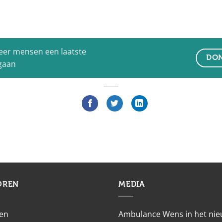
eer mensen een laatste
DON
 gaan
OREN
MEDIA
en
Ambulance Wens in het ni