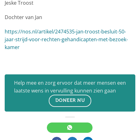
Jeske Troost
Dochter van Jan
https://nos.nl/artikel/2474535-jan-troost-besluit-50-
jaar-strijd-voor-rechten-gehandicapten-met-bezoek-
kamer
Help mee en zorg ervoor dat meer mensen een
laatste wens in vervulling kunnen zien gaan
DONEER NU