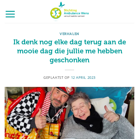
Ga
naar
inhoud
VERHALEN
Ik denk nog elke dag terug aan de
mooie dag die jullie me hebben
geschonken
GEPLAATST OP
12 APRIL 2023