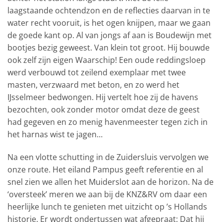
laagstaande ochtendzon en de reflecties daarvan in te
water recht vooruit, is het ogen knijpen, maar we gaan
de goede kant op. Al van jongs af aan is Boudewijn met
bootjes bezig geweest. Van klein tot groot. Hij bouwde
ook zelf zijn eigen Waarschip! Een oude reddingsloep
werd verbouwd tot zeilend exemplaar met twee
masten, verzwaard met beton, en zo werd het
IJsselmeer bedwongen. Hij vertelt hoe zij de havens
bezochten, ook zonder motor omdat deze de geest
had gegeven en zo menig havenmeester tegen zich in
het harnas wist te jagen…
Na een vlotte schutting in de Zuidersluis vervolgen we
onze route. Het eiland Pampus geeft referentie en al
snel zien we allen het Muiderslot aan de horizon. Na de
‘oversteek’ meren we aan bij de KNZ&RV om daar een
heerlijke lunch te genieten met uitzicht op ’s Hollands
historie. Er wordt ondertussen wat afgepraat: Dat hij