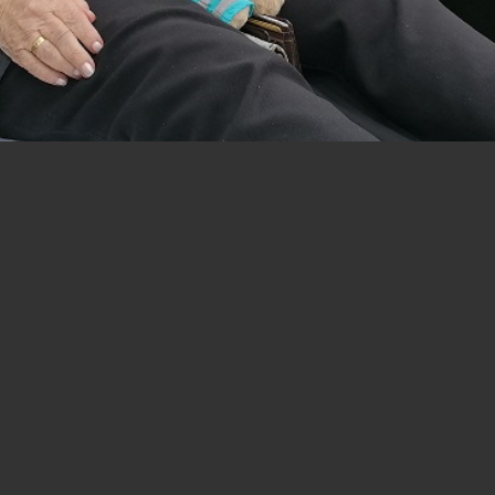
e een geweldige dag. Haar mantelzorger Arno
ie’s grootste wens in vervulling te laten ga
 en haar jeugd doorbracht. Op de planning s
k aan de Euromast. ’S Ochtends kwamen vrijwil
el (ZW-Vl ) Samen met mantelzorger Arnold en 
nk en Peter hebben ons uitstekend begeleid e
aken. En genoten heeft ze. Eerst een uitgebreid
m. Langs ‘de Kuip’, over de Erasmusbrug, het 
at. Vlak voor de woning waar ze destijds wo