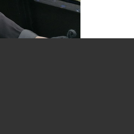
ld had Stichting Wens
an. Nog 1 x een bezoek aan
tonden een bezoek aan haar
ligers Frank en Peter haar
fotografe Elly ging Hennie
n niets was hun teveel om
e rondrit langs alle
Zuidplein reden we tot in
onde parkeerden we, en kon