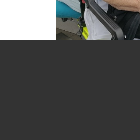
18 Mei 2022 beleefde Henni
Ambulance benaderd om Henn
Rotterdam waar zij woonde
vroegere huis en een bezoe
ophalen in de Vursche te Ax
op weg naar Rotterdam. Fra
het Hennie naar de zin te m
bekende punten in Rotterda
de Catharina Beersmansstra