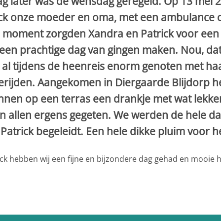
 later was de wensdag geregeld. Op 13 mei 
trick onze moeder en oma, met een ambulance o
te moment zorgden Xandra en Patrick voor een
 een prachtige dag van gingen maken. Nou, dat
al tijdens de heenreis enorm genoten met ha
ijden. Aangekomen in Diergaarde Blijdorp he
nnen op een terras een drankje met wat lekker
jn allen ergens gegeten. We werden de hele dag
Patrick begeleidt. Een hele dikke pluim voor h
ick hebben wij een fijne en bijzondere dag gehad en mooie