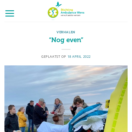
Ga
naar
inhoud
VERHALEN
“Nog even”
GEPLAATST OP
18 APRIL 2022