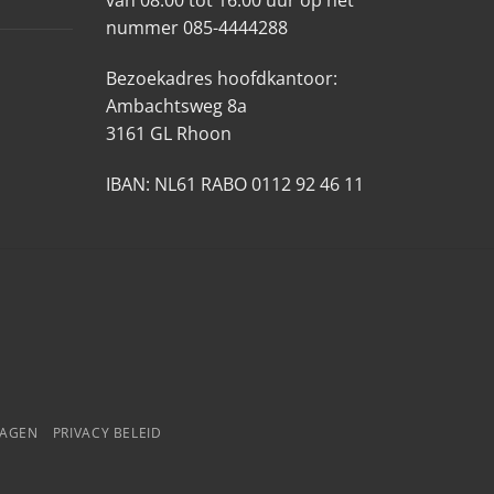
van 08:00 tot 16:00 uur op het
nummer 085-4444288
Bezoekadres hoofdkantoor:
Ambachtsweg 8a
3161 GL Rhoon
IBAN: NL61 RABO 0112 92 46 11
RAGEN
PRIVACY BELEID