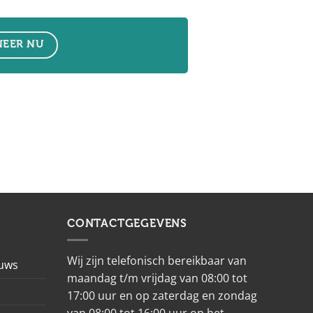
EER NU
CONTACTGEGEVENS
Wij zijn telefonisch bereikbaar van
euws
maandag t/m vrijdag van 08:00 tot
17:00 uur en op zaterdag en zondag