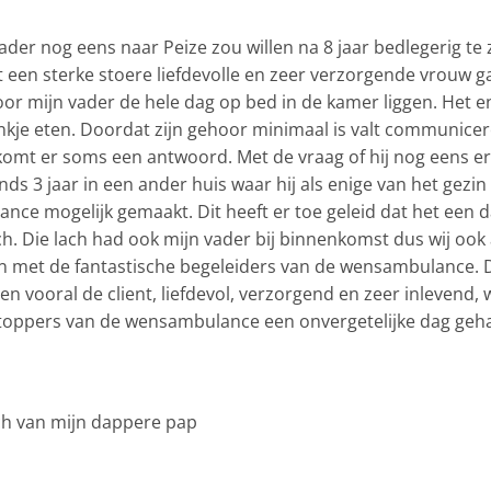
der nog eens naar Peize zou willen na 8 jaar bedlegerig te 
t een sterke stoere liefdevolle en zeer verzorgende vrouw 
voor mijn vader de hele dag op bed in de kamer liggen. Het e
kje eten. Doordat zijn gehoor minimaal is valt communicer
 komt er soms een antwoord. Met de vraag of hij nog eens er
ds 3 jaar in een ander huis waar hij als enige van het gezin
nce mogelijk gemaakt. Dit heeft er toe geleid dat het een 
h. Die lach had ook mijn vader bij binnenkomst dus wij ook
en met de fantastische begeleiders van de wensambulance. 
en vooral de client, liefdevol, verzorgend en zeer inlevend,
 toppers van de wensambulance een onvergetelijke dag geha
ach van mijn dappere pap