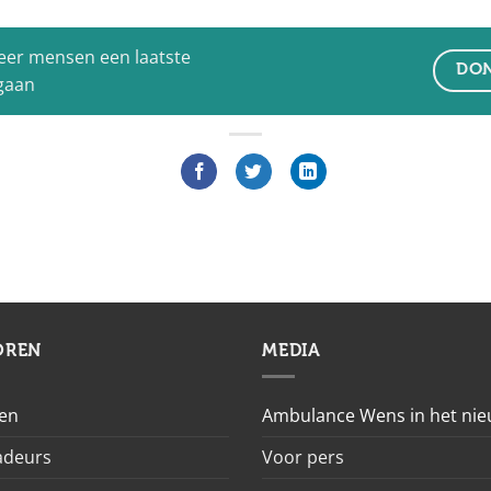
eer mensen een laatste
DON
 gaan
OREN
MEDIA
en
Ambulance Wens in het ni
deurs
Voor pers