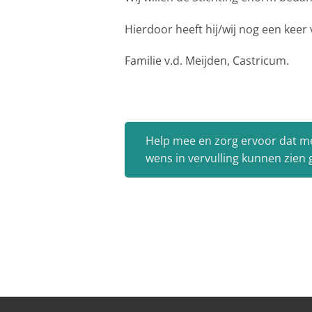
Hierdoor heeft hij/wij nog een keer
Familie v.d. Meijden, Castricum.
Help mee en zorg ervoor dat m
wens in vervulling kunnen zien