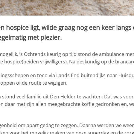
 hospice ligt, wilde graag nog een keer langs 
egelmatig met plezier.
mogelijk. ’s Ochtends keurig op tijd stond de ambulance me
e hospice(beiden vrijwilligers). Na deskundig op de brancar
adingsschepen en toen via Lands End buitendijks naar Huis
oppen of de route te wijzigen.
 stond veel familie uit Den Helder te wachten. Dat was vo
daar met zijn allen meegebrachte koffie gedronken en, w
egenheid om apart gedag te zeggen. Daarna werden we weer 
nken voor het mogelijk maken van deze superdag en de zorgv