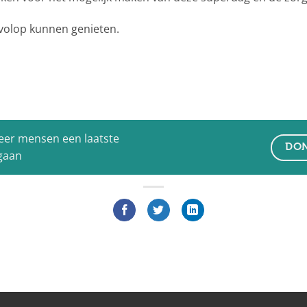
 volop kunnen genieten.
eer mensen een laatste
DON
 gaan