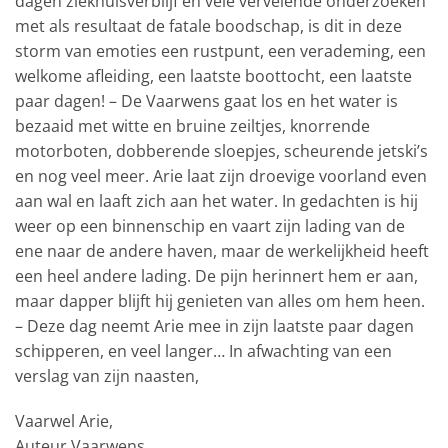
dagen ziekhuisverblijf en vele vervelende onderzoeken
met als resultaat de fatale boodschap, is dit in deze
storm van emoties een rustpunt, een verademing, een
welkome afleiding, een laatste boottocht, een laatste
paar dagen! – De Vaarwens gaat los en het water is
bezaaid met witte en bruine zeiltjes, knorrende
motorboten, dobberende sloepjes, scheurende jetski’s
en nog veel meer. Arie laat zijn droevige voorland even
aan wal en laaft zich aan het water. In gedachten is hij
weer op een binnenschip en vaart zijn lading van de
ene naar de andere haven, maar de werkelijkheid heeft
een heel andere lading. De pijn herinnert hem er aan,
maar dapper blijft hij genieten van alles om hem heen.
– Deze dag neemt Arie mee in zijn laatste paar dagen
schipperen, en veel langer… In afwachting van een
verslag van zijn naasten,
Vaarwel Arie,
Auteur Vaarwens