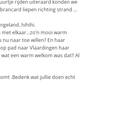
 uurtje rijden uiteraard konden we
brancard liepen richting strand …
geland..hihihi.
en met elkaar…zo’n mooi warm
 nu naar toe willen? En haar
 op pad naar Vlaardingen haar
 wat een warm welkom was dat!! Al
omt .Bedenk wat jullie doen echt