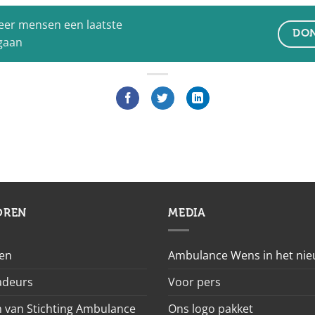
eer mensen een laatste
DON
 gaan
OREN
MEDIA
en
Ambulance Wens in het ni
deurs
Voor pers
 van Stichting Ambulance
Ons logo pakket