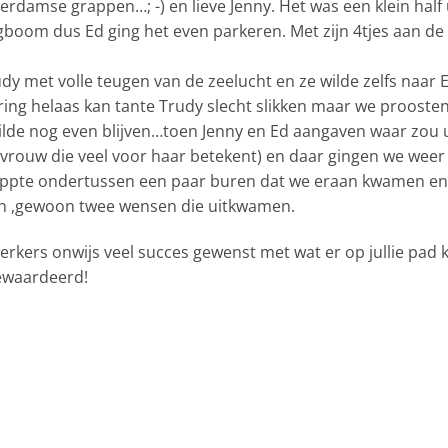
terdamse grappen…; -) en lieve Jenny. Het was een klein half
boom dus Ed ging het even parkeren. Met zijn 4tjes aan de 
 met volle teugen van de zeelucht en ze wilde zelfs naar En
ring helaas kan tante Trudy slecht slikken maar we proost
ilde nog even blijven…toen Jenny en Ed aangaven waar zou u
rouw die veel voor haar betekent) en daar gingen we weer
appte ondertussen een paar buren dat we eraan kwamen en
en ,gewoon twee wensen die uitkwamen.
rkers onwijs veel succes gewenst met wat er op jullie pad k
gewaardeerd!