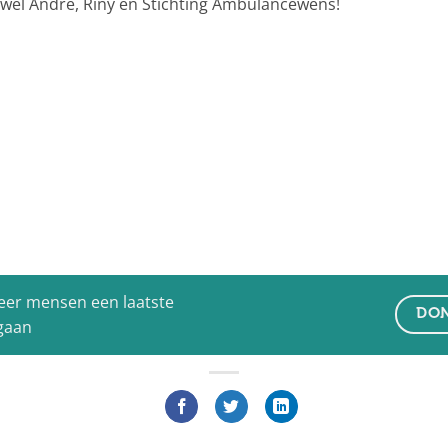
 wel André, Riny en Stichting Ambulancewens!
eer mensen een laatste
DON
 gaan