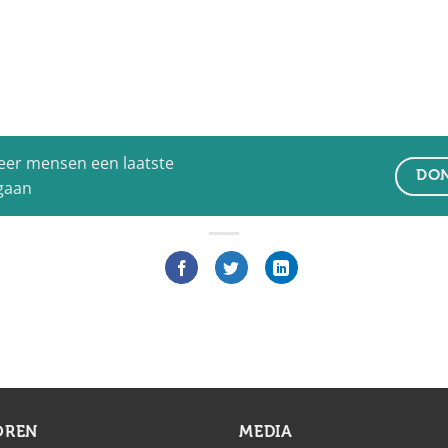
eer mensen een laatste
DON
 gaan
OREN
MEDIA