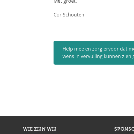
Met groet,
Cor Schouten
Help mee en zorg ervoor dat m
wens in vervulling kunnen zien
WIE ZIJN WIJ
SPONS