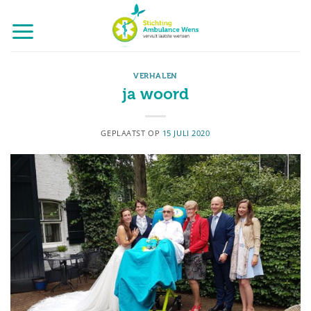
Ga
naar
inhoud
VERHALEN
ja woord
GEPLAATST OP
15 JULI 2020