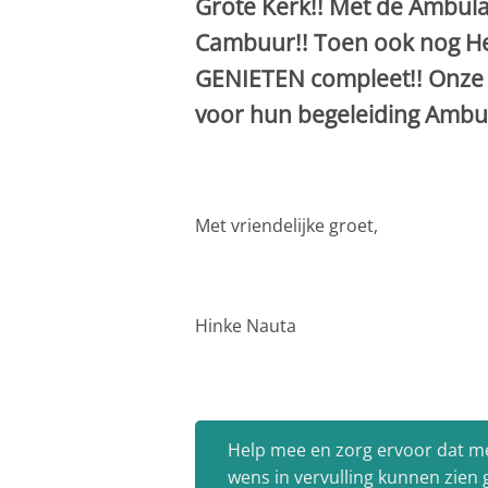
Grote Kerk!! Met de Ambula
Cambuur!! Toen ook nog He
GENIETEN compleet!! Onze 
voor hun begeleiding Ambu
Met vriendelijke groet,
Hinke Nauta
Help mee en zorg ervoor dat m
wens in vervulling kunnen zien