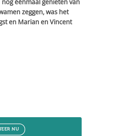
g: nog éénmaal genieten van
kwamen zeggen, was het
st en Marian en Vincent
EER NU