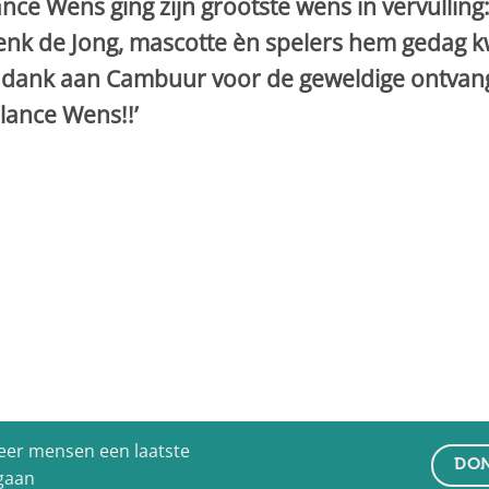
nce Wens ging zijn grootste wens in vervullin
nk de Jong, mascotte èn spelers hem gedag 
dank aan Cambuur voor de geweldige ontvang
lance Wens!!’
eer mensen een laatste
DON
 gaan