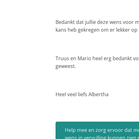
Bedankt dat jullie deze wens voor m
kans heb gekregen om er lekker op 
Truus en Mario heel erg bedankt voor
geweest.
Heel veel liefs Albertha
Help mee en zorg ervoor dat m
wens in vervulling kunnen zien