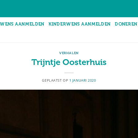
WENS AANMELDEN
KINDERWENS AANMELDEN
DONEREN
VERHALEN
Trijntje Oosterhuis
GEPLAATST OP
1 JANUARI 2020