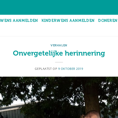
WENS AANMELDEN
KINDERWENS AANMELDEN
DONEREN
VERHALEN
Onvergetelijke herinnering
GEPLAATST OP
9 OKTOBER 2019