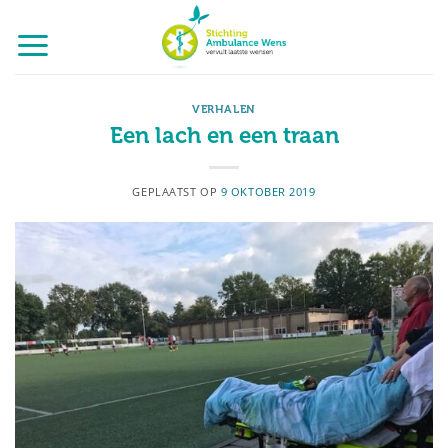
Ga
naar
inhoud
VERHALEN
Een lach en een traan
GEPLAATST OP
9 OKTOBER 2019