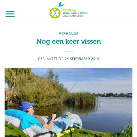
Ga
naar
inhoud
VERHALEN
Nog een keer vissen
GEPLAATST OP
26 SEPTEMBER 2019