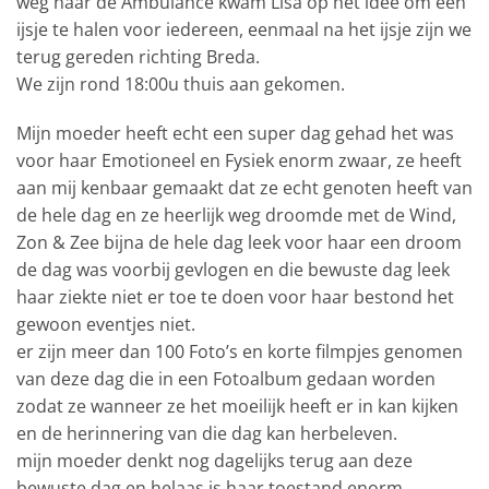
weg naar de Ambulance kwam Lisa op het idee om een
ijsje te halen voor iedereen, eenmaal na het ijsje zijn we
terug gereden richting Breda.
We zijn rond 18:00u thuis aan gekomen.
Mijn moeder heeft echt een super dag gehad het was
voor haar Emotioneel en Fysiek enorm zwaar, ze heeft
aan mij kenbaar gemaakt dat ze echt genoten heeft van
de hele dag en ze heerlijk weg droomde met de Wind,
Zon & Zee bijna de hele dag leek voor haar een droom
de dag was voorbij gevlogen en die bewuste dag leek
haar ziekte niet er toe te doen voor haar bestond het
gewoon eventjes niet.
er zijn meer dan 100 Foto’s en korte filmpjes genomen
van deze dag die in een Fotoalbum gedaan worden
zodat ze wanneer ze het moeilijk heeft er in kan kijken
en de herinnering van die dag kan herbeleven.
mijn moeder denkt nog dagelijks terug aan deze
bewuste dag en helaas is haar toestand enorm