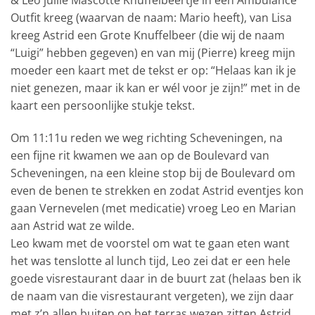
Outfit kreeg (waarvan de naam: Mario heeft), van Lisa
kreeg Astrid een Grote Knuffelbeer (die wij de naam
“Luigi” hebben gegeven) en van mij (Pierre) kreeg mijn
moeder een kaart met de tekst er op: “Helaas kan ik je
niet genezen, maar ik kan er wél voor je zijn!” met in de
kaart een persoonlijke stukje tekst.
Om 11:11u reden we weg richting Scheveningen, na
een fijne rit kwamen we aan op de Boulevard van
Scheveningen, na een kleine stop bij de Boulevard om
even de benen te strekken en zodat Astrid eventjes kon
gaan Vernevelen (met medicatie) vroeg Leo en Marian
aan Astrid wat ze wilde.
Leo kwam met de voorstel om wat te gaan eten want
het was tenslotte al lunch tijd, Leo zei dat er een hele
goede visrestaurant daar in de buurt zat (helaas ben ik
de naam van die visrestaurant vergeten), we zijn daar
met z’n allen buiten op het terras wezen zitten Astrid