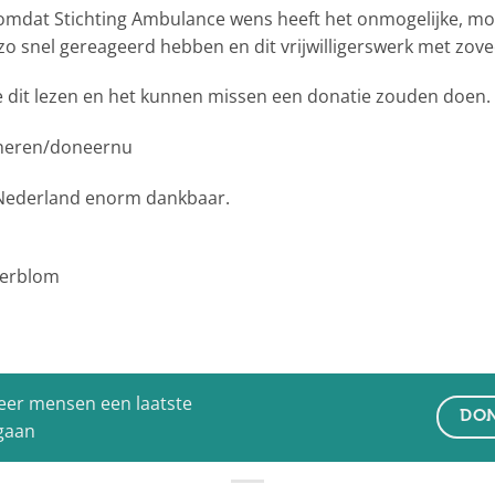
en, omdat Stichting Ambulance wens heeft het onmogelijke, mo
 snel gereageerd hebben en dit vrijwilligerswerk met zovee
e dit lezen en het kunnen missen een donatie zouden doen.
neren/doneernu
 Nederland enorm dankbaar.
derblom
eer mensen een laatste
DON
 gaan