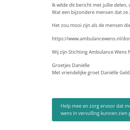
Ik wilde dit bericht met jullie del
Wat een bijzondere mensen dat ze zo
Het zou mooi zijn als de mensen di
https://www.ambulancewens.nl/do
Wij zijn Stichting Ambulance Wens
Groetjes Daniëlle
Met vriendelijke groet Daniëlle Gel
Help mee en zorg ervoor dat m
wens in vervulling kunnen zien