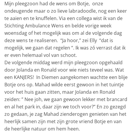
Mijn pleegzoon had de wens om Botje, onze
ondeugende maar o zo lieve labradoodle, nog een keer
te aaien en te knuffelen. Via een collega wist ik van de
Stichting Ambulance Wens en belde vorige week
woensdag of het mogelijk was om al de volgende dag
deze wens te realiseren. “Ja hoor,” zei Elly “dat is
mogelijk, we gaan dat regelen “. Ik was zó verrast dat ik
er even helemaal vol van schoot.
De volgende middag werd mijn pleegzoon opgehaald
door Jolanda en Ronald voor wie niets teveel was. Wat
een KANJERS! In Diemen aangekomen wachtte een blije
Botje ons op. Mahad wilde eerst gewoon in het tuintje
voor het huis gaan zitten, maar Jolanda en Ronald
zeiden: ” Nee joh, we gaan gewoon lekker met brancard
en al het park in, daar zijn we toch voor?” En zo gezegd
zo gedaan, je zag Mahad zienderogen genieten van het
heerlijk samen zijn met zijn grote vriend Botje en van
de heerlijke natuur om hem heen.