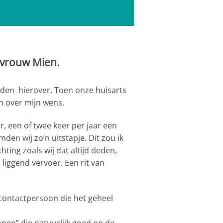
 vrouw Mien.
eden hierover. Toen onze huisarts
n over mijn wens.
, een of twee keer per jaar een
en wij zo’n uitstapje. Dit zou ik
ing zoals wij dat altijd deden,
 liggend vervoer. Een rit van
contactpersoon die het geheel
en” die natuurlijk goed op de