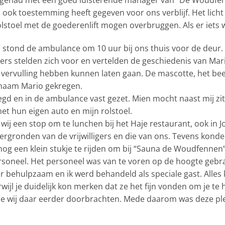
ook toestemming heeft gegeven voor ons verblijf. Het licht
olstoel met de goederenlift mogen overbruggen. Als er iets w
, stond de ambulance om 10 uur bij ons thuis voor de deur
gers stelden zich voor en vertelden de geschiedenis van Mari
 in vervulling hebben kunnen laten gaan. De mascotte, het 
 naam Mario gekregen.
legd en in de ambulance vast gezet. Mien mocht naast mij z
et hun eigen auto en mijn rolstoel.
j een stop om te lunchen bij het Haje restaurant, ook in J
rgronden van de vrijwilligers en die van ons. Tevens konden
nog een klein stukje te rijden om bij “Sauna de Woudfennen
oneel. Het personeel was van te voren op de hoogte gebra
behulpzaam en ik werd behandeld als speciale gast. Alles k
jl je duidelijk kon merken dat ze het fijn vonden om je te h
ie wij daar eerder doorbrachten. Mede daarom was deze plek