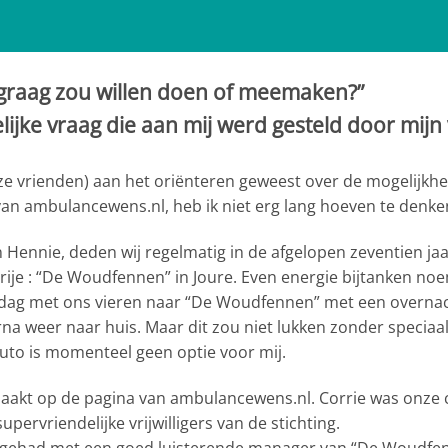
og graag zou willen doen of meemaken?”
ijke vraag die aan mij werd gesteld door mijn
e vrienden) aan het oriënteren geweest over de mogelijkh
an ambulancewens.nl, heb ik niet erg lang hoeven te denke
ennie, deden wij regelmatig in de afgelopen zeventien jaar
je : “De Woudfennen” in Joure. Even energie bijtanken noemd
 dag met ons vieren naar “De Woudfennen” met een overnacht
na weer naar huis. Maar dit zou niet lukken zonder speciaal
uto is momenteel geen optie voor mij.
akt op de pagina van ambulancewens.nl. Corrie was onze 
upervriendelijke vrijwilligers van de stichting.
t gehad met een goed luisterende manager van “De Woudfenn