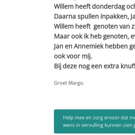
Willem heeft donderdag oc
Daarna spullen inpakken, J
Willem heeft genoten van zi
Maar ook ik heb genoten, e
Jan en Annemiek hebben ge
ook voor mij.
Bij deze nog een extra knuff
Groet Margo.
Help mee en zorg ervoor dat m
wens in vervulling kunnen zien