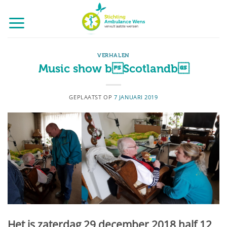
Ga
naar
inhoud
VERHALEN
Music show bScotlandb
GEPLAATST OP
7 JANUARI 2019
Het is zaterdag 29 december 2018 half 12