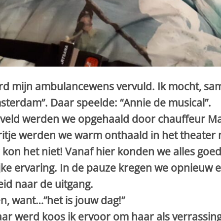
rd mijn ambulancewens vervuld. Ik mocht, sa
sterdam”. Daar speelde: “Annie de musical”.
neveld werden we opgehaald door chauffeur M
 ritje werden we warm onthaald in het theater
kon het niet! Vanaf hier konden we alles goed
jke ervaring. In de pauze kregen we opnieuw 
id naar de uitgang.
en, want…”het is jouw dag!”
aar werd koos ik ervoor om haar als verrassin