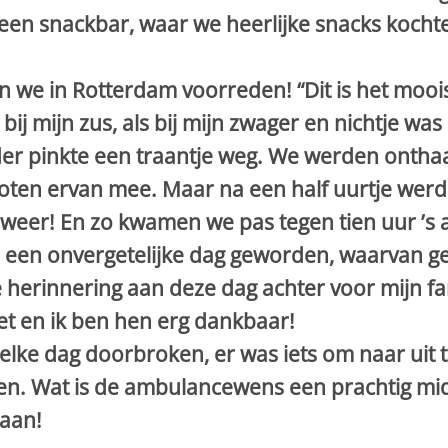
en snackbar, waar we heerlijke snacks kochten
n we in Rotterdam voorreden! “Dit is het mooi
bij mijn zus, als bij mijn zwager en nichtje was
er pinkte een traantje weg. We werden onthaal
ten ervan mee. Maar na een half uurtje werd 
weer! En zo kwamen we pas tegen tien uur ’s 
s een onvergetelijke dag geworden, waarvan ge
are herinnering aan deze dag achter voor mijn f
et en ik ben hen erg dankbaar!
lke dag doorbroken, er was iets om naar uit te
en. Wat is de ambulancewens een prachtig mi
gaan!