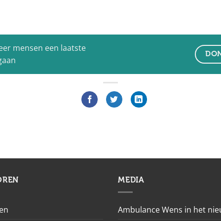
eer mensen een laatste
DON
 gaan
OREN
MEDIA
en
Ambulance Wens in het ni