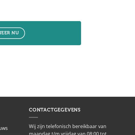
EER NU
CONTACTGEGEVENS
Wij zijn telefonisch bereikbaar van
euws
maandag t/m vrijdag van 08:00 tot