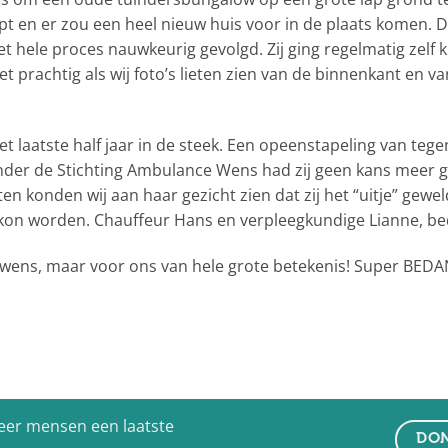
en er zou een heel nieuw huis voor in de plaats komen. Di
 hele proces nauwkeurig gevolgd. Zij ging regelmatig zelf ki
het prachtig als wij foto’s lieten zien van de binnenkant en 
t laatste half jaar in de steek. Een opeenstapeling van tege
onder de Stichting Ambulance Wens had zij geen kans meer 
ten konden wij aan haar gezicht zien dat zij het “uitje” gewe
d kon worden. Chauffeur Hans en verpleegkundige Lianne, b
wens, maar voor ons van hele grote betekenis! Super BEDA
eer mensen een laatste
DON