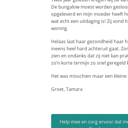
De bungalow moest worden gesloopt 
opgeleverd en mijn moeder heeft het
wat echt een uitdaging is! Zij vond 
woning.
Helaas laat haar gezondheid haar he
ineens heel hard achteruit gaat. Z
zien en ondanks dat zij niet kan pra
zo’n korte termijn zo snel geregel
Het was misschien maar een kleine 
Groet, Tamara
Help mee en zorg ervoor dat m