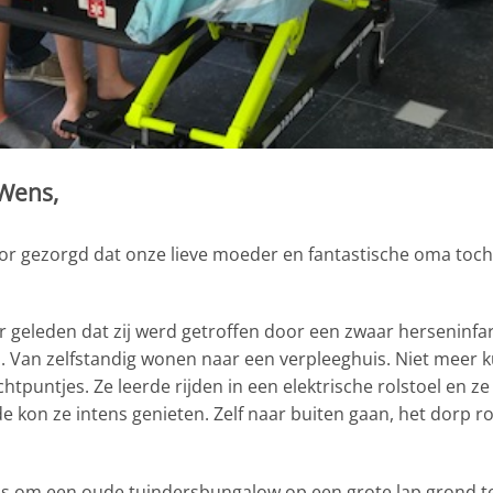
 Wens,
or gezorgd dat onze lieve moeder en fantastische oma toch 
aar geleden dat zij werd getroffen door een zwaar herseninf
. Van zelfstandig wonen naar een verpleeghuis. Niet meer 
chtpuntjes. Ze leerde rijden in een elektrische rolstoel en
de kon ze intens genieten. Zelf naar buiten gaan, het dorp r
ns om een oude tuindersbungalow op een grote lap grond t