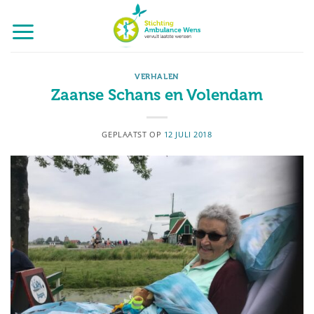
Ga
naar
inhoud
VERHALEN
Zaanse Schans en Volendam
GEPLAATST OP
12 JULI 2018