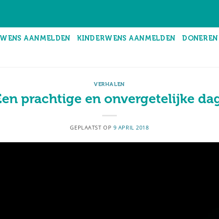
WENS AANMELDEN
KINDERWENS AANMELDEN
DONEREN
VERHALEN
Een prachtige en onvergetelijke dag
GEPLAATST OP
9 APRIL 2018