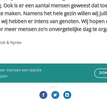
g. Ook is er een aantal mensen geweest dat to
 te maken. Namens het hele gezin willen wij ju
ij hebben er intens van genoten. Wij hopen da
or meer mensen zo’n onvergetelijke dag te org
 Rob & Nynke
eer mensen een laatste
DON
 gaan