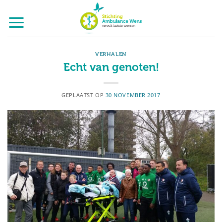
Ga
naar
inhoud
VERHALEN
Echt van genoten!
GEPLAATST OP
30 NOVEMBER 2017