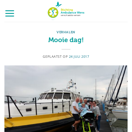
Ga
naar
inhoud
VERHALEN
Mooie dag!
GEPLAATST OP
24 JULI 2017