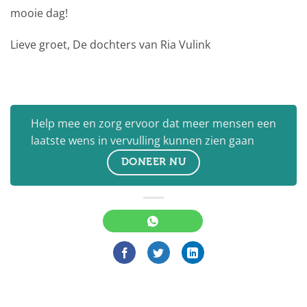
mooie dag!
Lieve groet, De dochters van Ria Vulink
Help mee en zorg ervoor dat meer mensen een
laatste wens in vervulling kunnen zien gaan
DONEER NU