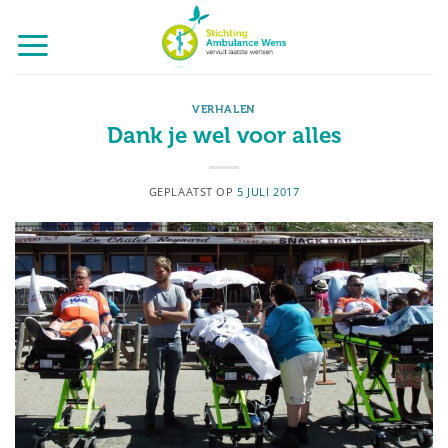
Ga
naar
inhoud
VERHALEN
Dank je wel voor alles
GEPLAATST OP
5 JULI 2017