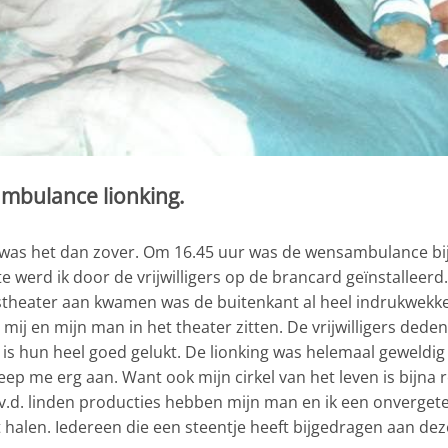
mbulance lionking.
t was het dan zover. Om 16.45 uur was de wensambulance bij
werd ik door de vrijwilligers op de brancard geïnstalleerd
ustheater aan kwamen was de buitenkant al heel indrukwekke
s mij en mijn man in het theater zitten. De vrijwilligers de
is hun heel goed gelukt. De lionking was helemaal geweldig
eep me erg aan. Want ook mijn cirkel van het leven is bijna 
v.d. linden producties hebben mijn man en ik een onvergete
t halen. Iedereen die een steentje heeft bijgedragen aan dez