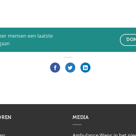
eer mensen een laatste
DON
 gaan
OREN
MEDIA
en
Ambulance Wens in het ni