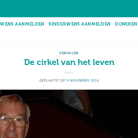
WENS AANMELDEN
KINDERWENS AANMELDEN
DONEREN
VERHALEN
De cirkel van het leven
GEPLAATST OP
9 NOVEMBER 2016