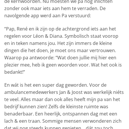
de kernwoorden. Nu moesten we pa nog inlichten
zonder ook maar iets aan hem te verraden. De
navolgende app werd aan Pa verstuurd:
“Pap, René en ik zijn op de achtergrond iets aan het
regelen voor Léon & Diana. Symbolisch staat voorop
en in teken namens jou. Het zijn immers de kleine
dingen die het doen, je moet ons maar vertrouwen.
Waarop pa antwoorde: “Wat doen jullie mij hier een
plezier mee, heb ik geen woorden voor. Wat het ook is
bedankt!”
En wát is het een super dag geworden. Voor de
ambulancemedewerkers Jan & Joost was werkelijk niéts
te veel. Alles maar dan ook alles heeft mijn pa van het
bedrijf kunnen zien! Zelfs de kleinste ruimte was
benaderbaar. Een heerlijk, ontspannen dag met een
lach & een traan. Sommige mensen verwonderen zich
dat wij nog steeds kunnen genieten….dát zou toch