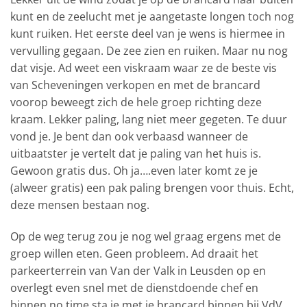
kunt en de zeelucht met je aangetaste longen toch nog
kunt ruiken. Het eerste deel van je wens is hiermee in
vervulling gegaan. De zee zien en ruiken. Maar nu nog
dat visje. Ad weet een viskraam waar ze de beste vis
van Scheveningen verkopen en met de brancard
voorop beweegt zich de hele groep richting deze
kraam. Lekker paling, lang niet meer gegeten. Te duur
vond je. Je bent dan ook verbaasd wanneer de
uitbaatster je vertelt dat je paling van het huis is.
Gewoon gratis dus. Oh ja….even later komt ze je
(alweer gratis) een pak paling brengen voor thuis. Echt,
deze mensen bestaan nog.
Op de weg terug zou je nog wel graag ergens met de
groep willen eten. Geen probleem. Ad draait het
parkeerterrein van Van der Valk in Leusden op en
overlegt even snel met de dienstdoende chef en
binnen no time sta je met je brancard binnen bij VdV