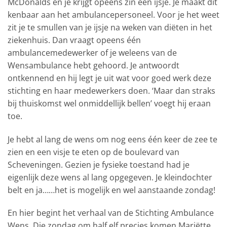
McDonalds en je krijgt opeens zin een ijsje. Je maakt dit
kenbaar aan het ambulancepersoneel. Voor je het weet
zit je te smullen van je ijsje na weken van diëten in het
ziekenhuis. Dan vraagt opeens één
ambulancemedewerker of je weleens van de
Wensambulance hebt gehoord. Je antwoordt
ontkennend en hij legt je uit wat voor goed werk deze
stichting en haar medewerkers doen. ‘Maar dan straks
bij thuiskomst wel onmiddellijk bellen’ voegt hij eraan
toe.
Je hebt al lang de wens om nog eens één keer de zee te
zien en een visje te eten op de boulevard van
Scheveningen. Gezien je fysieke toestand had je
eigenlijk deze wens al lang opgegeven. Je kleindochter
belt en ja……het is mogelijk en wel aanstaande zondag!
En hier begint het verhaal van de Stichting Ambulance
Wens. Die zondag om half elf precies komen Mariëtte